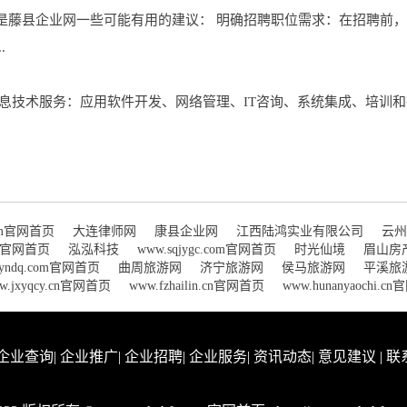
是藤县企业网一些可能有用的建议： 明确招聘职位需求：在招聘前
.
息技术服务：应用软件开发、网络管理、IT咨询、系统集成、培训和
com官网首页
大连律师网
康县企业网
江西陆鸿实业有限公司
云州
com官网首页
泓泓科技
www.sqjygc.com官网首页
时光仙境
眉山房
zyndq.com官网首页
曲周旅游网
济宁旅游网
侯马旅游网
平溪旅
w.jxyqcy.cn官网首页
www.fzhailin.cn官网首页
www.hunanyaochi.c
企业查询
|
企业推广
|
企业招聘
|
企业服务
|
资讯动态
|
意见建议
|
联