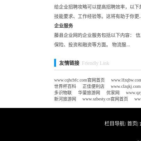
给企业招聘攻略可以提高招聘效率，以下
技能要求、工作经验等。这将有助于你更..
企业服务
藤县企业网的企业服务包括以下内容： 信
保险、投资和融资等方面。 物流服...
友情链接
Friendly Link
www.cqhcbfc.com官网首页
www.lfzqbw.
世界杯百科
正佳便利店
www.clzqkj.
多识物联
华蓥旅游网
优家网
www.q
新河旅游网
www.szbesty.cn官网首页
ww
栏目导航:
首页
|