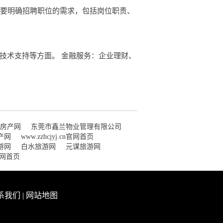
，要明确招聘职位的需求，包括岗位职责、
技术支持等方面。 金融服务：企业理财、
房产网
东莞市鑫兰物业管理有限公司
产网
www.zzhcjyj.cn官网首页
游网
白水旅游网
元谋旅游网
n官网首页
系我们
|
网站地图